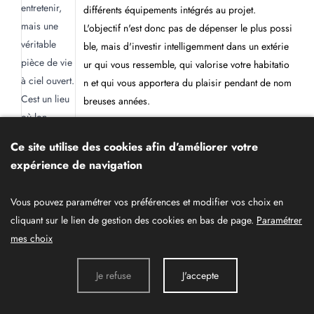
différents équipements intégrés au projet.
L'objectif n'est donc pas de dépenser le plus possi
ble, mais d'investir intelligemment dans un extérie
ur qui vous ressemble, qui valorise votre habitatio
n et qui vous apportera du plaisir pendant de nom
breuses années.
Chez Les Jardins d'Olivier, nous étudions chaque
Ce site utilise des cookies afin d’améliorer votre
projet de manière personnalisée afin de proposer
expérience de navigation
des solutions adaptées à vos envies et à votre bud
get. 🌿
Vous pouvez paramétrer vos préférences et modifier vos choix en
cliquant sur le lien de gestion des cookies en bas de page.
Paramétrer
Vous avez un projet, une idée ou simplement des
mes choix
questions ? N'hésitez pas à nous laisser un comm
entaire, à nous envoyer un message privé ou à no
Je refuse
J'accepte
us contacter au 05 55 68 67 21. Nous serons ravi
s d'échanger avec vous et de vous accompagner