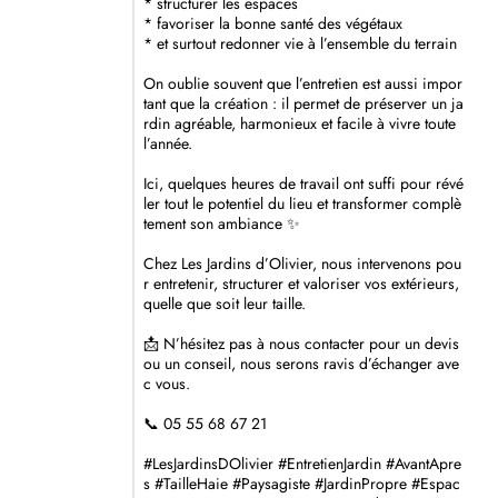
* structurer les espaces
* favoriser la bonne santé des végétaux
* et surtout redonner vie à l’ensemble du terrain
On oublie souvent que l’entretien est aussi impor
tant que la création : il permet de préserver un ja
rdin agréable, harmonieux et facile à vivre toute
l’année.
Ici, quelques heures de travail ont suffi pour révé
ler tout le potentiel du lieu et transformer complè
tement son ambiance ✨
Chez Les Jardins d’Olivier, nous intervenons pou
r entretenir, structurer et valoriser vos extérieurs,
quelle que soit leur taille.
📩 N’hésitez pas à nous contacter pour un devis
ou un conseil, nous serons ravis d’échanger ave
c vous.
📞 05 55 68 67 21
#LesJardinsDOlivier
#EntretienJardin
#AvantApre
s
#TailleHaie
#Paysagiste
#JardinPropre
#Espac