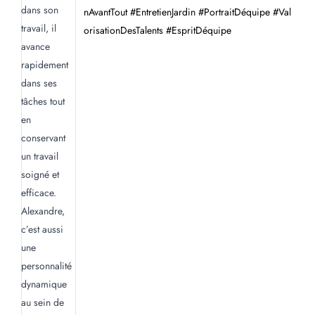
nAvantTout #EntretienJardin #PortraitDéquipe #Val
orisationDesTalents #EspritDéquipe