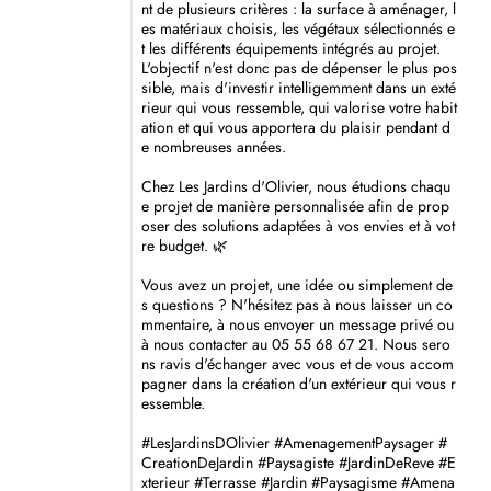
nt de plusieurs critères : la surface à aménager, l
es matériaux choisis, les végétaux sélectionnés e
t les différents équipements intégrés au projet.
L'objectif n'est donc pas de dépenser le plus pos
sible, mais d'investir intelligemment dans un exté
rieur qui vous ressemble, qui valorise votre habit
ation et qui vous apportera du plaisir pendant d
e nombreuses années.
Chez Les Jardins d'Olivier, nous étudions chaqu
e projet de manière personnalisée afin de prop
oser des solutions adaptées à vos envies et à vot
re budget. 🌿
Vous avez un projet, une idée ou simplement de
s questions ? N'hésitez pas à nous laisser un co
mmentaire, à nous envoyer un message privé ou
à nous contacter au 05 55 68 67 21. Nous sero
ns ravis d'échanger avec vous et de vous accom
pagner dans la création d'un extérieur qui vous r
essemble.
#LesJardinsDOlivier
#AmenagementPaysager
#
CreationDeJardin
#Paysagiste
#JardinDeReve
#E
xterieur
#Terrasse
#Jardin
#Paysagisme
#Amena