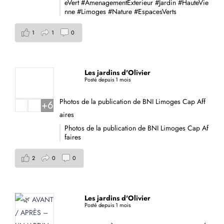
eVert
#AmenagementExterieur
#Jardin
#HauteVie
nne
#Limoges
#Nature
#EspacesVerts
1
1
0
Les jardins d'Olivier
Posté depuis 1 mois
Photos de la publication de BNI Limoges Cap Aff
+6
aires
Photos de la publication de BNI Limoges Cap Af
faires
2
0
0
Les jardins d'Olivier
Posté depuis 1 mois