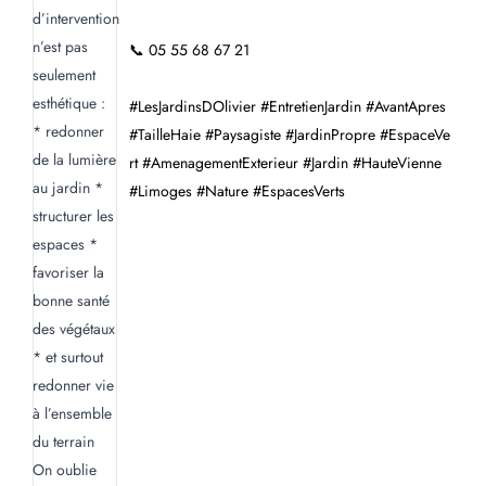
📞 05 55 68 67 21
#LesJardinsDOlivier #EntretienJardin #AvantApres
#TailleHaie #Paysagiste #JardinPropre #EspaceVe
rt #AmenagementExterieur #Jardin #HauteVienne
#Limoges #Nature #EspacesVerts