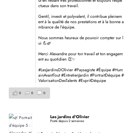
ut en restant très professionnel et toujours respe
ctueux dans son travail.
Gentil, investi et polyvalent, il contribue pleinem
ent à la qualité de nos prestations et à la bonne a
mbiance de l’équipe.
Nous sommes heureux de pouvoir compter sur l
ui 💪🌿
Merci Alexandre pour ton travail et ton engagem
ent au quotidien 👏✨
#LesJardinsDOlivier
#Paysagiste
#Équipe
#Hum
ainAvantTout
#EntretienJardin
#PortraitDéquipe
#
ValorisationDesTalents
#EspritDéquipe
0
0
0
Les jardins d'Olivier
Posté depuis 2 semaines